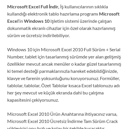
Microsoft Excel Full İndir,
İş kullanıcılarının sıklıkla
kullandığı elektronik tablo hazırlama programı
Microsoft
Excel
‘in
Windows 10
işletim sistemi üzerinde çalışan
dokunmatik ekranlı cihazlar için özel olarak hazırlanmış
sürüm ve ücretsiz indirilebiliyor.
Windows 10 için Microsoft Excel 2010 Full Sürüm + Serial
Number, tablet için tasarlanmış sürümde yer alan gelişmiş
özellikler mevcut ancak menüler o kadar güzel tasarlanmış
ki temel desteği parmaklarınızla hareket edebildiğinizde,
klavye ve farenin yoksunluğunu koruyorsunuz. Formüller,
tablolar, tablolar, Özet Tablolar kısaca Excel tablonuzu adı
her şey mevcut ve küçük ekranda dahi bu çalışma
kapasitesini çekiyorsunuz.
Microsoft Excel 2010 Ürün Anahtarına ihtiyacınız varsa,
Microsoft Excel 2010 Ücretsiz İndirme Tam Sürüm Crack
yükleyicisi onu hızlı ve kolay bir şekilde kuracaktır.