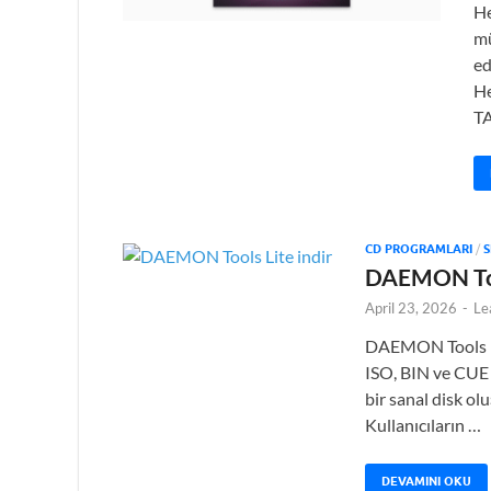
He
mü
ed
He
T
CD PROGRAMLARI
/
S
DAEMON Tool
April 23, 2026
-
Le
DAEMON Tools Lit
ISO, BIN ve CUE 
bir sanal disk o
Kullanıcıların …
DEVAMINI OKU