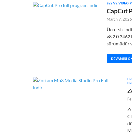
SES VE VIDEO 
CapCut Pr
March 9, 2026
Ücretsiz İn
v8.2.0.3462 
sürümüdür ve
DEVAMINI O
PR
PR
Z
Fe
Zo
CD
dü
Mp