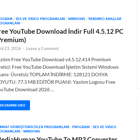
OGRAM
/
SES VE VIDEO PROGRAMLARI
/
WINDOWS
/
YARDIMCI ARAÇLAR
OGRAMLARI
ree YouTube Download İndir Full 4.5.12 PC
Premium)
ril 23, 2026
-
Leave a Comment
zılım Free YouTube Download v4.5.12.414 Premium
etici: Free YouTube Download İşletim Sistemi Windows
isans: Ücretsiz TOPLAM İNDİRME: 128121 DOSYA
YUTU: 77.3 MB EDİTÖR PUANI: Yazılım Logosu Free
ouTube Download 2026 …
DEVAMINI OKU
RMAT DÖNÜŞTÜRÜCÜLER PROGRAMLARI
/
PROGRAM
/
SES VE VIDEO
OGRAMLARI
/
WINDOWS
ediaHuman YouTube To MP3 Converter