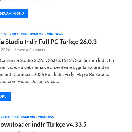
DEVAMINI OKU
ES VE VIDEO PROGRAMLARI
/
WINDOWS
a Studio İndir Full PC Türkçe 26.0.3
, 2026
-
Leave a Comment
Camtasia Studio 2026 v26.0.3.15135 Son Sürüm İndir, En
kran videosu yakalama ve düzenleme uygulamalarından
chsmith Camtasia 2026 Full İndir, En İyi Hepsi Bir Arada.
edici ve Video Düzenleyici. …
 OKU
E VIDEO PROGRAMLARI
/
WINDOWS
ownloader İndir Türkçe v4.33.5