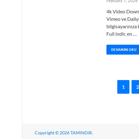
February 7, 2026
4k Video Downl
Vimeo ve Daily
bilgisayarınız
Full indir, en …
DEVAMINI OKU
1
2
Copyright © 2026
TAMiNDiR
.