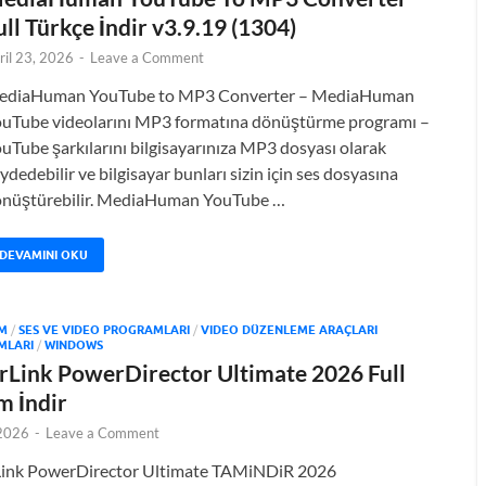
ull Türkçe İndir v3.9.19 (1304)
ril 23, 2026
-
Leave a Comment
ediaHuman YouTube to MP3 Converter – MediaHuman
uTube videolarını MP3 formatına dönüştürme programı –
uTube şarkılarını bilgisayarınıza MP3 dosyası olarak
ydedebilir ve bilgisayar bunları sizin için ses dosyasına
nüştürebilir. MediaHuman YouTube …
DEVAMINI OKU
M
/
SES VE VIDEO PROGRAMLARI
/
VIDEO DÜZENLEME ARAÇLARI
MLARI
/
WINDOWS
rLink PowerDirector Ultimate 2026 Full
m İndir
 2026
-
Leave a Comment
ink PowerDirector Ultimate TAMiNDiR 2026