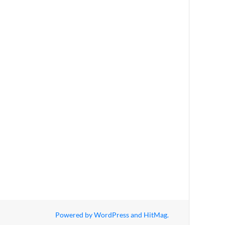
Powered by
WordPress
and
HitMag
.