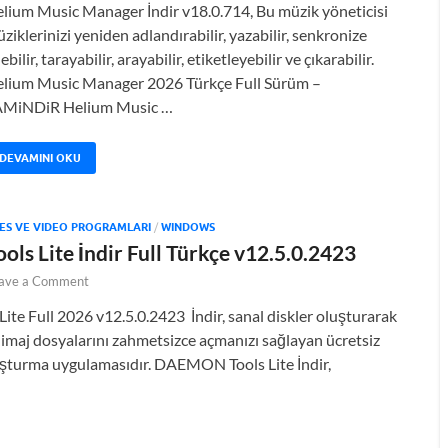
lium Music Manager İndir v18.0.714, Bu müzik yöneticisi
ziklerinizi yeniden adlandırabilir, yazabilir, senkronize
ebilir, tarayabilir, arayabilir, etiketleyebilir ve çıkarabilir.
lium Music Manager 2026 Türkçe Full Sürüm –
AMiNDiR Helium Music …
DEVAMINI OKU
ES VE VIDEO PROGRAMLARI
/
WINDOWS
s Lite İndir Full Türkçe v12.5.0.2423
ave a Comment
e Full 2026 v12.5.0.2423 İndir, sanal diskler oluşturarak
imaj dosyalarını zahmetsizce açmanızı sağlayan ücretsiz
luşturma uygulamasıdır. DAEMON Tools Lite İndir,