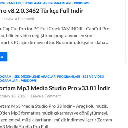
PROGRAMLARI
/
UYGULAMALAR PROGRAMLARI
/
WINDOWS
o v8.2.0.3462 Türkçe Full İndir
-
Leave a Comment
dir CapCut Pro for PC Full Crack TAMiNDiR– CapCut Pro
bu, bilinen video değiştirme programının en son
 artık PC için de mevcuttur. Bu sürüm, dosyaları daha …
KU
OGRAM
/
SES DÜZENLEME ARAÇLARI PROGRAMLARI
/
SES VE VIDEO
OGRAMLARI
/
WINDOWS
ortam Mp3 Media Studio Pro v33.81 İndir
bruary 18, 2026
-
Leave a Comment
rtam Mp3 Media Studio Pro 33 İndir – Araç kolu müzik,
’den Mp3 formatına müzik çıkarmayı ve dönüştürmeyi,
zenlemeyi, müzik kartlarını, müzik indirmeyi içerir Zortam
3 Media Studio Pro Full …