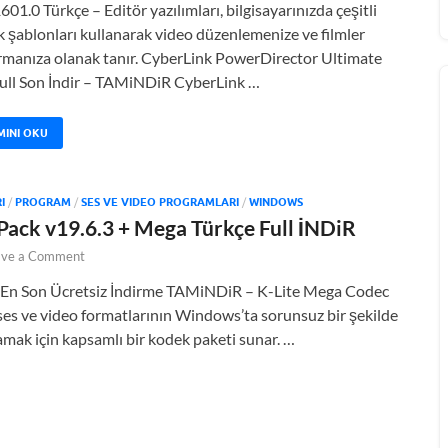
601.0 Türkçe – Editör yazılımları, bilgisayarınızda çeşitli
k şablonları kullanarak video düzenlemenize ve filmler
rmanıza olanak tanır. CyberLink PowerDirector Ultimate
ull Son İndir – TAMiNDiR CyberLink …
MINI OKU
I
/
PROGRAM
/
SES VE VIDEO PROGRAMLARI
/
WINDOWS
Pack v19.6.3 + Mega Türkçe Full İNDiR
ave a Comment
 En Son Ücretsiz İndirme TAMiNDiR – K-Lite Mega Codec
es ve video formatlarının Windows’ta sorunsuz bir şekilde
amak için kapsamlı bir kodek paketi sunar. …