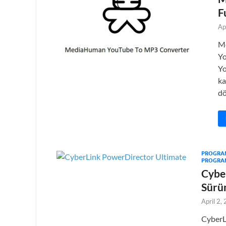
F
Ap
M
Yo
Yo
ka
dö
PROGRA
PROGRA
Cybe
Sürü
April 2,
CyberL