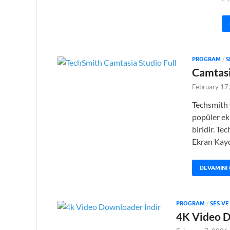
PROGRAM
/
S
Camtasi
February 17
Techsmith 
popüler e
biridir. Te
Ekran Kayd
DEVAMINI
PROGRAM
/
SES V
4K Video D