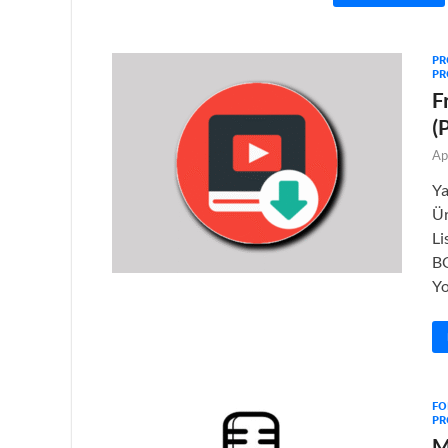
PR
PR
F
(
Ap
Ya
Ür
L
BO
Y
FO
PR
M