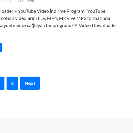
-
Leave a Comment
oader – YouTube Video İndirme Programı, YouTube,
motion videolarını FLV, MP4, MKV ve MP3 formatında
a kaydetmenizi sağlayan bir program. 4K Video Downloader
3
Next