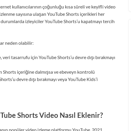
rnet kullanıcılarının çoğunluğu kısa süreli ve keyifli video
ca izlenme sayısına ulaşan YouTube Shorts içerikleri her
er durumlarda izleyiciler YouTube Shorts’u kapatmayı tercih
r neden olabilir:
se, veri tasarrufu için YouTube Shorts’u devre dışı bırakmayı
en Shorts içeriğine dalmışsa ve ebeveyn kontrolü
horts’u devre dışı bırakmayı veya YouTube Kids’i
Tube Shorts Video Nasıl Eklenir?
nın popüler video izleme platformu YouTube, 2021