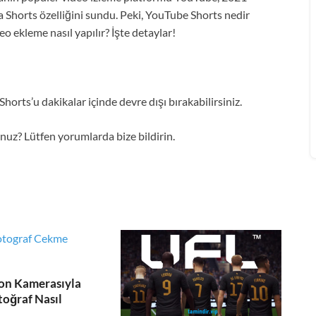
a Shorts özelliğini sundu. Peki, YouTube Shorts nedir
eo ekleme nasıl yapılır? İşte detaylar!
horts’u dakikalar içinde devre dışı bırakabilirsiniz.
z? Lütfen yorumlarda bize bildirin.
on Kamerasıyla
toğraf Nasıl