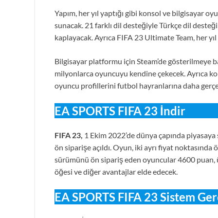
Yapım, her yıl yaptığı gibi konsol ve bilgisayar o
sunacak. 21 farklı dil desteğiyle Türkçe dil deste
kaplayacak. Ayrıca FIFA 23 Ultimate Team, her yıl
Bilgisayar platformu için Steam’de gösterilmeye ba
milyonlarca oyuncuyu kendine çekecek. Ayrıca ko
oyuncu profillerini futbol hayranlarına daha gerç
EA SPORTS FIFA 23 İndir
FIFA 23,
1 Ekim 2022’de dünya çapında piyasaya s
ön siparişe açıldı. Oyun, iki ayrı fiyat noktasında
sürümünü ön sipariş eden oyuncular 4600 puan, ü
öğesi ve diğer avantajlar elde edecek.
EA SPORTS FIFA 23 Sistem Ger