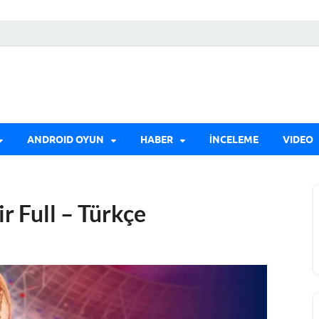
ANDROID OYUN
HABER
İNCELEME
VIDEO
r Full – Türkçe