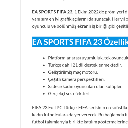
EA SPORTS FIFA 23,
1 Ekim 2022’de prömiyeri du
yanı sıra en iyi grafik açılarını da sunacak. Her y
oyunculu ve bölünmüş ekranlı iş birliği gibi çeşitl
EA SPORTS FIFA 23 Özellik
Platformlar arası uyumluluk, tek oyuncul
Türkçe dahil 21 dil desteklenmektedir.
Geliştirilmiş maç motoru,
Çeşitli kamera perspektifleri,
Sadece kadın oyuncuları olan kulüpler,
Gerçekçi ses efektleri,
FIFA 23 Full PC Türkçe, FIFA serisinin en sofistik
kadın futbolculara da yer verecek. Bu bağlamda fu
futbol takımlarıyla birlikte katılım göstermelerine 