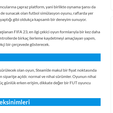
yuncularına çapraz platform, yani birlikte oynama şansı da
ği de sunacak olan futbol simülasyon oyunu, raflarda yer
 yaptığı gibi oldukça kapsamlı bir deneyim sunuyor.
şlanan FIFA 23, en ilgi çekici oyun formlarıyla bir kez daha
ntrollerde birkaç ilerleme kaydetmeyi amaçlayan yapım,
ekçi bir çerçevede gösterecek.
ürülecek olan oyun, Steam’de makul bir fiyat noktasında
 ön siparişe açıldı: normal ve nihai sürümler. Oyunun nihai
ç günlük erken erişim, dikkate değer bir FUT oyuncu
eksinimleri