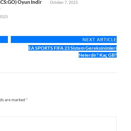
(CS:GO) Oyun İndir
October 7, 2025
e
 2025
NEXT ARTICLE
EA SPORTS FIFA 23 Sistem Gereksinimleri
Nelerdir? Kaç GB?
lds are marked
*