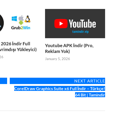
026 İndir Full
Youtube APK İndir (Pro,
vrimdışı Yükleyici)
Reklam Yok)
26
January 5, 2026
NEXT ARTICLE
CorelDraw Graphics Suite x6 Full İndir – Türkçe!
64 Bit | Tamindir