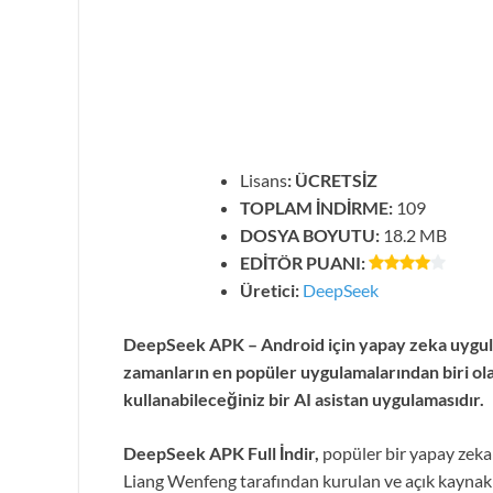
Lisans
: ÜCRETSİZ
TOPLAM İNDİRME:
109
DOSYA BOYUTU:
18.2 MB
EDİTÖR PUANI:
Üretici:
DeepSeek
DeepSeek APK – Android için yapay zeka uygulam
zamanların en popüler uygulamalarından biri ol
kullanabileceğiniz bir AI asistan uygulamasıdır.
DeepSeek APK Full İndir,
popüler bir yapay zeka a
Liang Wenfeng tarafından kurulan ve açık kaynakl