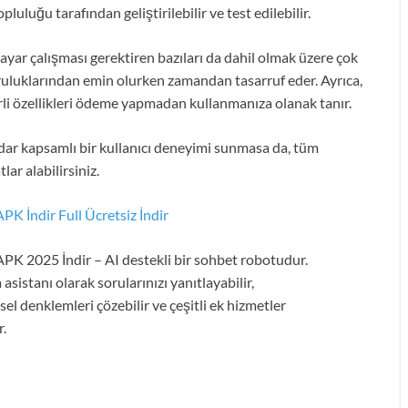
pluluğu tarafından geliştirilebilir ve test edilebilir.
ayar çalışması gerektiren bazıları da dahil olmak üzere çok
doğruluklarından emin olurken zamandan tasarruf eder. Ayrıca,
rli özellikleri ödeme yapmadan kullanmanıza olanak tanır.
ar kapsamlı bir kullanıcı deneyimi sunmasa da, tüm
lar alabilirsiniz.
K İndir Full Ücretsiz İndir
K 2025 İndir – AI destekli bir sohbet robotudur.
asistanı olarak sorularınızı yanıtlayabilir,
l denklemleri çözebilir ve çeşitli ek hizmetler
r.