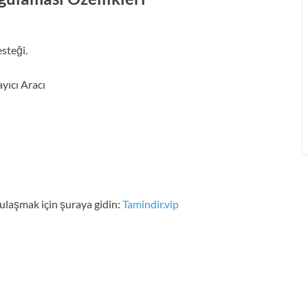
steği.
ayıcı Aracı
 ulaşmak için şuraya gidin:
Tamindir.vip