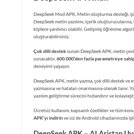
DeepSeek Mod APK, Metin oluşturma desteği, şüph
DeepSeek metin yazılımı, içerik oluşturucularına, 
kişilere yardımcı olabilir. Gelişmiş öğrenme algor
oluşturabilirsiniz.
Çok dilli destek
sunan DeepSeek APK, metin çeviri
sunacaktır.
600.000’den fazla parametreye sahi
deneyimi yaşayın.
DeepSeek APK, metin yazma, çok dilli destek ve etk
yazmasına ve hataları onarmasına olanak tanır. Yaz
yazılım geliştirme sürecini hızlandırır ve kolaylaştı
Ücretsiz kullanım, kapsamlı özellikler ve tüm ko
APK’yı indirin
ve siz de Android cihazlarınızda iş
DeepSeek APK – AI Asistan Uyg