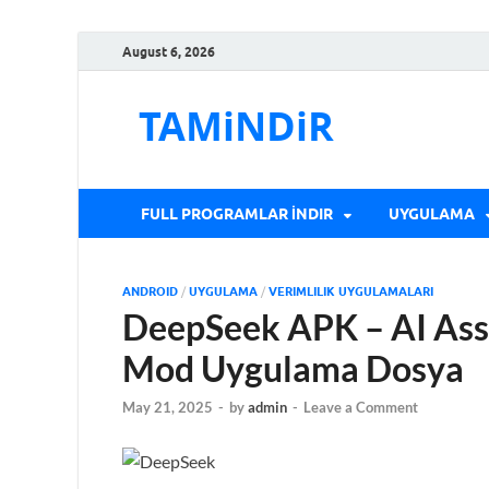
August 6, 2026
TAMiNDiR
FULL PROGRAMLAR İNDIR
UYGULAMA
ANDROID
/
UYGULAMA
/
VERIMLILIK UYGULAMALARI
DeepSeek APK – AI Assis
Mod Uygulama Dosya
May 21, 2025
-
by
admin
-
Leave a Comment