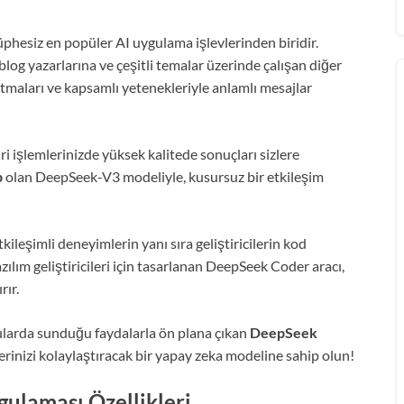
esiz en popüler AI uygulama işlevlerinden biridir.
blog yazarlarına ve çeşitli temalar üzerinde çalışan diğer
itmaları ve kapsamlı yetenekleriyle anlamlı mesajlar
 işlemlerinizde yüksek kalitede sonuçları sizlere
p
olan DeepSeek-V3 modeliyle, kusursuz bir etkileşim
ileşimli deneyimlerin yanı sıra geliştiricilerin kod
ılım geliştiricileri için tasarlanan DeepSeek Coder aracı,
rır.
nularda sunduğu faydalarla ön plana çıkan
DeepSeek
lerinizi kolaylaştıracak bir yapay zeka modeline sahip olun!
ulaması Özellikleri