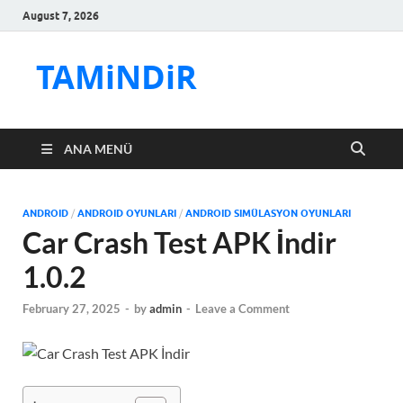
August 7, 2026
TAMiNDiR
ANA MENÜ
ANDROID
/
ANDROID OYUNLARI
/
ANDROID SIMÜLASYON OYUNLARI
Car Crash Test APK İndir
1.0.2
February 27, 2025
-
by
admin
-
Leave a Comment