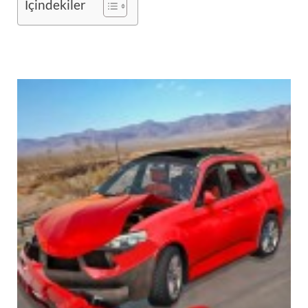
İçindekiler