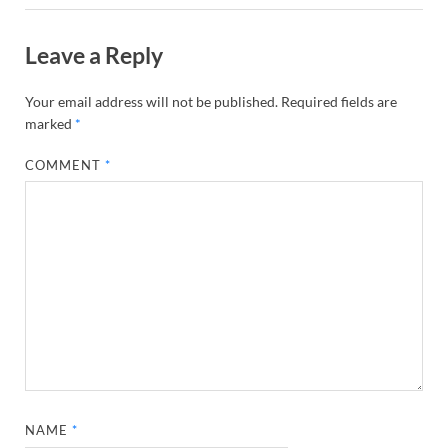
Leave a Reply
Your email address will not be published.
Required fields are
marked
*
COMMENT
*
NAME
*