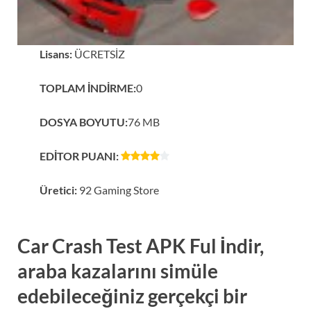
Lisans:
ÜCRETSİZ
TOPLAM İNDİRME:
0
DOSYA BOYUTU:
76 MB
EDİTOR PUANI:
Üretici:
92 Gaming Store
Car Crash Test APK Ful
İndir,
araba kazalarını simüle
edebileceğiniz gerçekçi bir