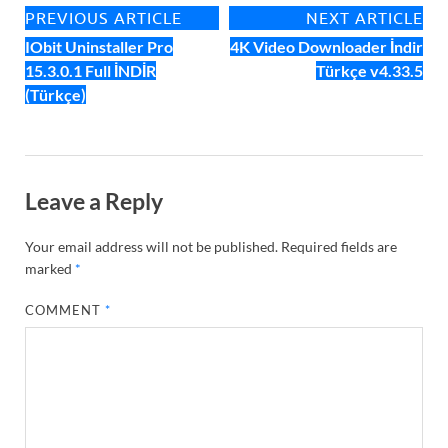
PREVIOUS ARTICLE
NEXT ARTICLE
IObit Uninstaller Pro
4K Video Downloader İndir
15.3.0.1 Full İNDİR
Türkçe v4.33.5
(Türkçe)
Leave a Reply
Your email address will not be published.
Required fields are
marked
*
COMMENT
*